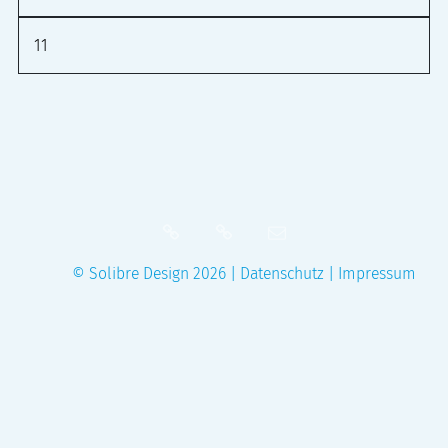
11
Fediverse
RSS
E‑Mail
© Solibre Design 2026
|
Datenschutz
|
Impressum