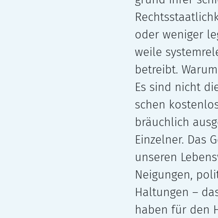
Rechtsstaatlichk
oder weni­ger leg
weile sys­tem­re­l
betreibt. Warum 
Es sind nicht die
schen kos­ten­lo
bräuch­lich aus­g
Einzelner. Das 
unse­ren Lebensw
Neigungen, poli­t
Haltungen – das
haben für den H