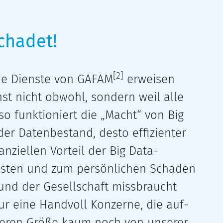
chadet!
[2]
ie Dienste von GAFAM
erwei­sen
st nicht obwohl, son­dern weil alle
so funk­tio­niert die „Macht“ von Big
der Datenbestand, desto effi­zi­en­ter
­zi­el­len Vorteil der Big Data-
osten und zum per­sön­li­chen Schaden
und der Gesellschaft miss­braucht
nur eine Handvoll Konzerne, die auf­
ie­ren Größe kaum noch von unse­rer