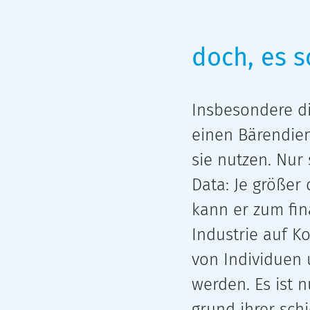
doch, es s
Insbesondere d
einen Bärendien
sie nut­zen. Nur 
Data: Je grö­ßer 
kann er zum finan
Industrie auf K
von Individuen 
wer­den. Es ist 
grund ihrer sch