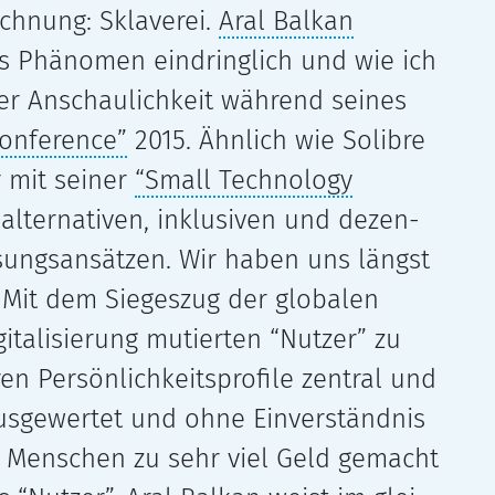
chnung: Sklaverei.
Aral Balkan
s Phänomen ein­dring­lich und wie ich
­ter Anschaulichkeit wäh­rend sei­nes
onference”
2015. Ähnlich wie Solibre
r mit sei­ner
“Small Technology
lter­na­ti­ven, inklu­si­ven und dezen­
Lösungsansätzen. Wir haben uns längst
Mit dem Siegeszug der glo­ba­len
gitalisierung mutier­ten “Nutzer” zu
en Persönlichkeitsprofile zen­tral und
aus­ge­wer­tet und ohne Einverständnis
en Menschen zu sehr viel Geld gemacht