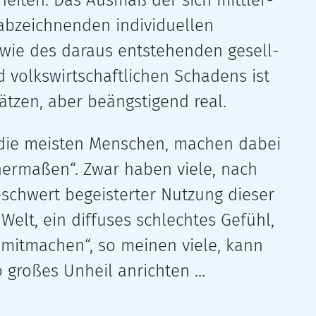
iten. Das Ausmaß der sich mitt­ler­
bzeich­nen­den indi­vi­du­el­len
ie des dar­aus ent­ste­hen­den gesell­
d volks­wirt­schaft­li­chen Schadens ist
t­zen, aber beängs­ti­gend real.
h die meis­ten Menschen, machen dabei
ner­ma­ßen“. Zwar haben viele, nach
­schwert begeis­ter­ter Nutzung die­ser
elt, ein dif­fu­ses schlech­tes Gefühl,
 mit­ma­chen“, so mei­nen viele, kann
o gro­ßes Unheil anrichten …