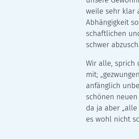
unsere Gewohnhe
weile sehr klar a
Abhängigkeit sow
schaft­li­chen un
schwer abzu­schä
Wir alle, spric
mit; „gezwun­ge­
anfäng­lich unbe
schö­nen neuen W
da ja aber „alle
es wohl nicht s