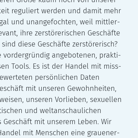
eit regu­liert wer­den und damit mehr
al und unan­ge­foch­ten, weil mitt­ler­
e­vant, ihre zer­stö­re­ri­schen Geschäfte
sind diese Geschäfte zer­stö­re­risch?
 vor­der­grün­dig ange­bo­te­nen, prak­ti­
­sen Tools. Es ist der Handel mit miss­
e­wer­te­ten per­sön­li­chen Daten
Geschäft mit unse­ren Gewohnheiten,
eisen, unse­ren Vorlieben, sexu­el­len
i­schen und welt­an­schau­li­chen
 Geschäft mit unse­rem Leben. Wir
andel mit Menschen eine grau­en­er­