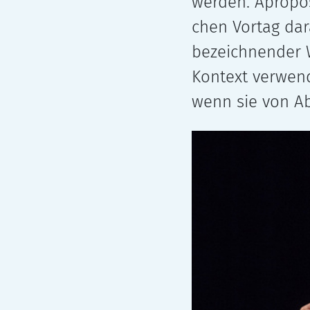
wer­den. Apropos
chen Vortag dar
bezeich­nen­der 
Kontext ver­wen­
wenn sie von A