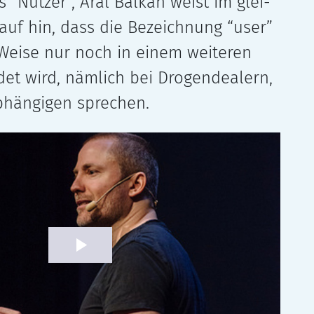
 “Nutzer”, Aral Balkan weist im glei­
­auf hin, dass die Bezeichnung “user”
Weise nur noch in einem wei­te­ren
det wird, näm­lich bei Drogendealern,
bhängigen sprechen.