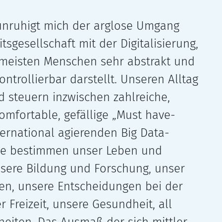
ru­higt mich der arg­lose Umgang
tsgesellschaft mit der Digitalisierung,
 meis­ten Menschen sehr abs­trakt und
on­trol­lier­bar dar­stellt. Unseren Alltag
 steu­ern inzwi­schen zahl­rei­che,
m­for­ta­ble, gefäl­lige „Must have-
r­na­tio­nal agie­ren­den Big Data-
se bestim­men unser Leben und
unsere Bildung und Forschung, unser
lten, unsere Entscheidungen bei der
r Freizeit, unsere Gesundheit, all