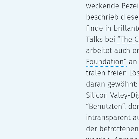
we­ckende Bezei
beschrieb die­se
finde in bril­lan
Talks bei
“The C
arbei­tet auch e
Foundation”
an a
tra­len freien 
daran gewöhnt: 
Silicon Valey-Di
“Benutzten”, der
intrans­pa­rent 
der betrof­fe­n