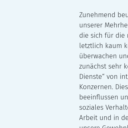
Zunehmend beun­
unse­rer Mehrhei
die sich für die
letzt­lich kaum k
über­wa­chen und
zunächst sehr ko
Dienste“ von inte
Konzernen. Die
beein­flus­sen 
sozia­les Verha
Arbeit und in de